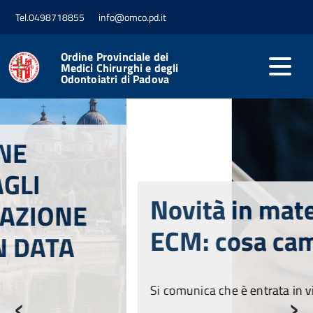
Tel.0498718855
info@omco.pd.it
Ordine Provinciale dei
Medici Chirurghi e degli
Odontoiatri di Padova
Novità in materia di
ECM: cosa cambia
‹
›
Si comunica che è entrata in vigore la
Delibera n. 1/2025