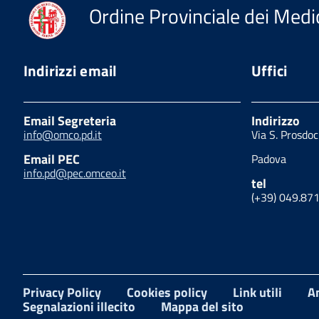
Ordine Provinciale dei Medic
Indirizzi email
Uffici
Email Segreteria
Indirizzo
info@omco.pd.it
Via S. Prosdo
Email PEC
Padova
info.pd@pec.omceo.it
tel
(+39) 049.87
Privacy Policy
Cookies policy
Link utili
A
Segnalazioni illecito
Mappa del sito