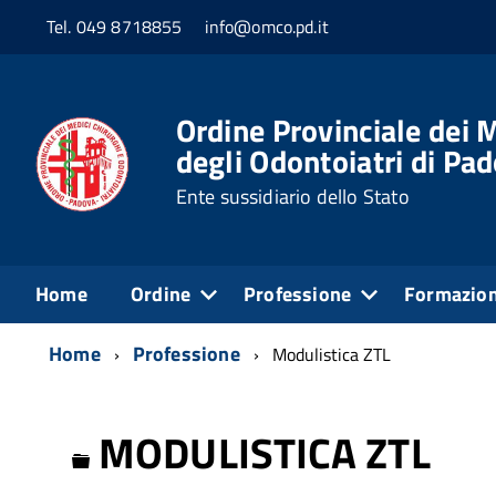
Tel. 049 8718855
info@omco.pd.it
Ordine Provinciale dei M
degli Odontoiatri di Pa
Ente sussidiario dello Stato
Home
Ordine
Professione
Formazio
Home
Professione
Modulistica ZTL
MODULISTICA ZTL
Cartella