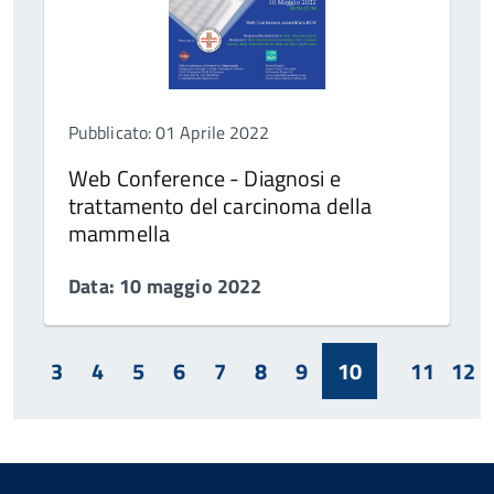
Pubblicato: 01 Aprile 2022
Web Conference - Diagnosi e
trattamento del carcinoma della
mammella
Data: 10 maggio 2022
3
4
5
6
7
8
9
10
11
12