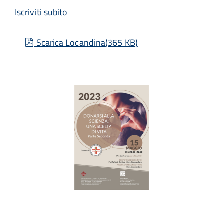
Iscriviti subito
pdf
Scarica Locandina
(
365 KB
)