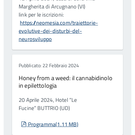
Margherita di Arcugnano (VI)
link per le iscrizioni:
https://neomesia.com/traiettorie-
evolutive-dei-disturbi-del-
neurosviluppo
Pubblicato: 22 Febbraio 2024
Honey from a weed: il cannabidinolo
in epilettologia
20 Aprile 2024, Hotel “Le
Fucine” BUTTRIO (UD)
pdf
Programma
(
1.11 MB
)