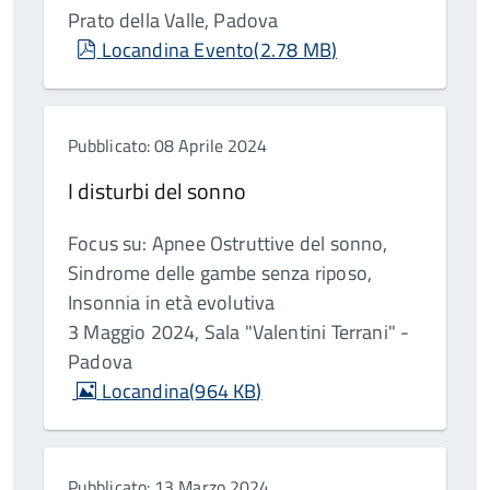
Prato della Valle, Padova
pdf
Locandina Evento
(
2.78 MB
)
Pubblicato: 08 Aprile 2024
I disturbi del sonno
Focus su: Apnee Ostruttive del sonno,
Sindrome delle gambe senza riposo,
Insonnia in età evolutiva
3 Maggio 2024, Sala "Valentini Terrani" -
Padova
image
Locandina
(
964 KB
)
Pubblicato: 13 Marzo 2024