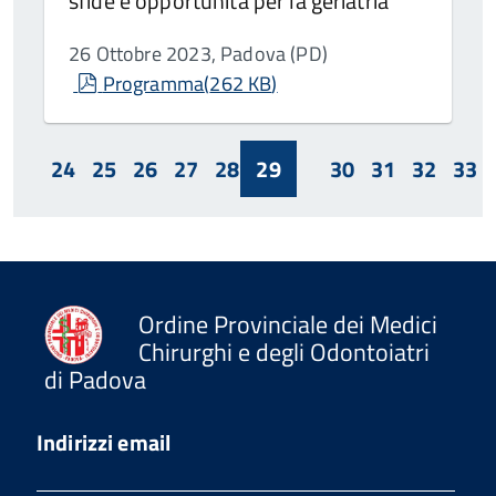
sfide e opportunità per la geriatria
26 Ottobre 2023, Padova (PD)
pdf
Programma
(
262 KB
)
24
25
26
27
28
29
30
31
32
33
Ordine Provinciale dei Medici
Chirurghi e degli Odontoiatri
di Padova
Indirizzi email