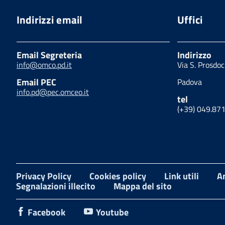
Indirizzi email
Uffici
Email Segreteria
Indirizzo
info@omco.pd.it
Via S. Prosdo
Email PEC
Padova
info.pd@pec.omceo.it
tel
(+39) 049.87
Privacy Policy
Cookies policy
Link utili
A
Segnalazioni illecito
Mappa del sito
Facebook
Youtube