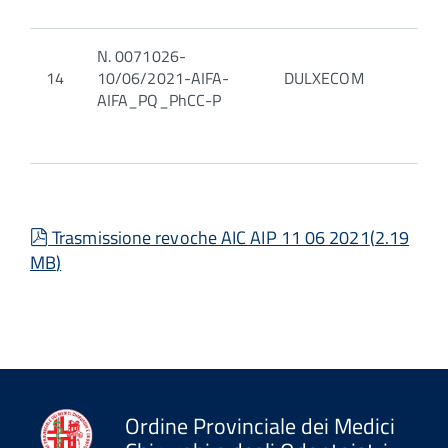
N. 0071026-
14
10/06/2021-AIFA-
DULXECOM
AIFA_PQ_PhCC-P
pdf
Trasmissione revoche AIC AIP 11 06 2021
(
2.19
MB
)
Ordine Provinciale dei Medici