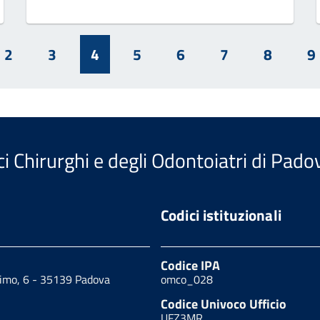
2
3
4
5
6
7
8
9
i Chirurghi e degli Odontoiatri di Pado
Codici istituzionali
Codice IPA
cimo, 6 - 35139 Padova
omco_028
Codice Univoco Ufficio
UFZ3MR