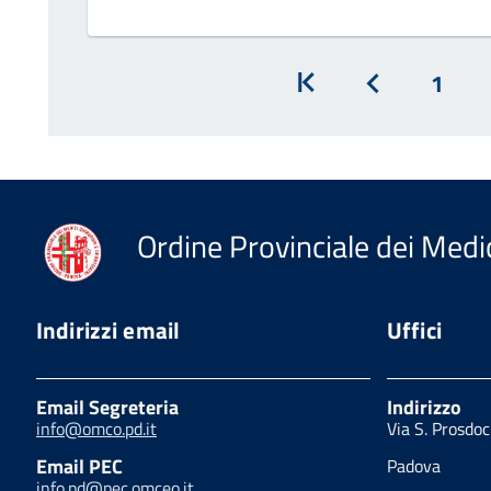
1
Inizio
Prec
Ordine Provinciale dei Medic
Indirizzi email
Uffici
Email Segreteria
Indirizzo
info@omco.pd.it
Via S. Prosdo
Email PEC
Padova
info.pd@pec.omceo.it