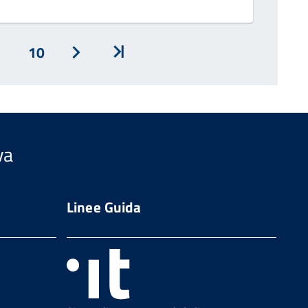
10
Avanti
Inizio
va
Linee Guida